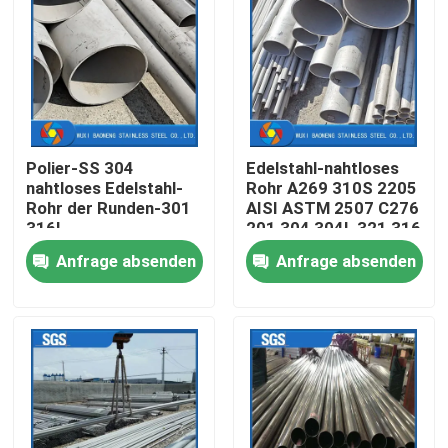
Produkte
Videos
Polier-SS 304
Edelstahl-nahtloses
Edelstahl-Metallherstellung
nahtloses Edelstahl-
Rohr A269 310S 2205
Rohr der Runden-301
AISI ASTM 2507 C276
316L
201 304 304L 321 316
Edelstahlblech-Metall
316L
Anfrage absenden
Anfrage absenden
Edelstahlspule
Edelstahl-nahtloses Rohr
Edelstahl geschweißtes Rohr