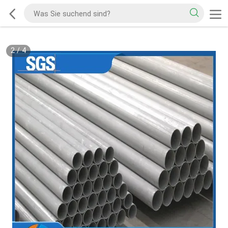
2
/
4