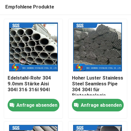
Empfohlene Produkte
Edelstahl-Rohr 304
Hoher Luster Stainless
9.0mm Stärke Aisi
Steel Seamless Pipe
304l 316 316l 904l
304 304l für
Nach Hause
Biotechnologie
Anfrage absenden
Anfrage absenden
Über uns
Kontakte