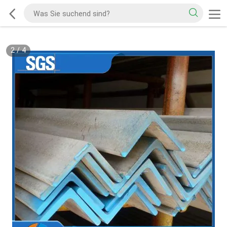
2
/
4