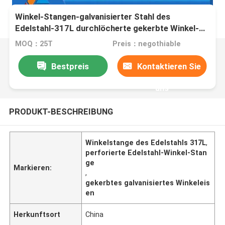
Winkel-Stangen-galvanisierter Stahl des
Edelstahl-317L durchlöcherte gekerbte Winkel-
Stange für Garagentor
MOQ：25T
Preis：negothiable
Bestpreis
Kontaktieren Sie
uns
PRODUKT-BESCHREIBUNG
Winkelstange des Edelstahls 317L
,
perforierte Edelstahl-Winkel-Stan
ge
Markieren:
,
gekerbtes galvanisiertes Winkeleis
en
Herkunftsort
China