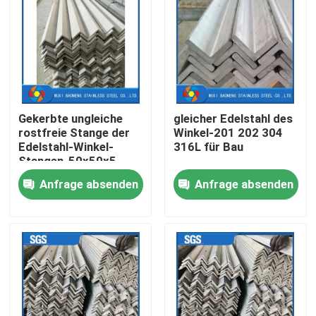
Produkte
Videos
Gekerbte ungleiche
gleicher Edelstahl des
Edelstahl-Metallherstellung
rostfreie Stange der
Winkel-201 202 304
Edelstahl-Winkel-
316L für Bau
Stangen-50x50x5
Edelstahlblech-Metall
SS400
Anfrage absenden
Anfrage absenden
Edelstahlspule
Edelstahl-nahtloses Rohr
Edelstahl geschweißtes Rohr