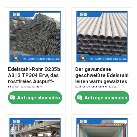
Edelstahl-Rohr Q235b
Der gewundene
A312 TP304 Erw, das
geschweißte Edelstahl
rostfreies Auspuff-
leiten warm gewalztes
Rohr schweißt
Edelstahl 304 Erw-
Rohr
Nach Hause
Anfrage absenden
Anfrage absenden
Über uns
Kontakte