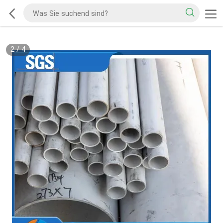
2
/
4