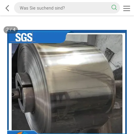
2
/
4