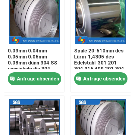
Produkte
Videos
0.03mm 0.04mm
Spule 20-610mm des
Edelstahl-Metallherstellung
0.05mm 0.06mm
Lärm-1,4305 des
0.08mm dünn 304 SS
Edelstahl-301 201
umwickeln die 304
304 316 409 201 304
Edelstahlblech-Metall
Blatt-Spule
Anfrage absenden
Anfrage absenden
Edelstahlspule
Edelstahl-nahtloses Rohr
Edelstahl geschweißtes Rohr