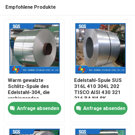
Empfohlene Produkte
Warm gewalzte
Edelstahl-Spule SUS
Schlitz-Spule des
316L 410 304L 202
Edelstahl-304, die
TISCO AISI 430 321
Nach Hause
verbiegendes
316 BA N4 8K
Decoiling für
Streifen-Spule
Anfrage absenden
Anfrage absenden
Industrie-Anwendung
Über uns
schneiden locht
Kontakte