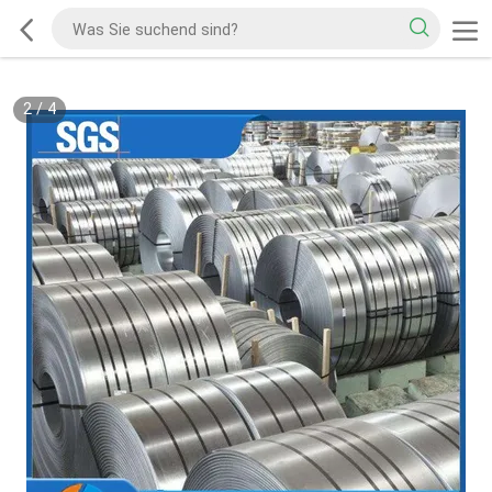
2
/
4