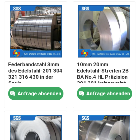
Federbandstahl 3mm
10mm 20mm
des Edelstahl-201 304
Edelstahl-Streifen 2B
321 316 430 in der
BA No.4 HL Präzision
Spule
304 301 kaltgewalzt
Anfrage absenden
Anfrage absenden
Nach Hause
Über uns
Kontakte