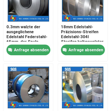
Produkte
0.3mm walzte der
18mm Edelstahl-
Videos
ausgeglichene
Präzisions-Streifen
Edelstahl Federstahl-
Edelstahl-304l
65mm, der Spule
Streifen kaltgewalzter
Edelstahl-Metallherstellung
aufschlitzt,
in der Spule
Anfrage absenden
Anfrage absenden
galvanisiertes
Stahlband kalt
Edelstahlblech-Metall
Edelstahlspule
Edelstahl-nahtloses Rohr
Edelstahl geschweißtes Rohr