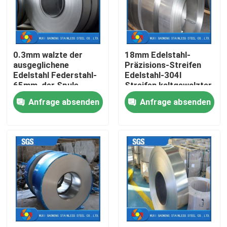
Produkte
0.3mm walzte der
18mm Edelstahl-
Videos
ausgeglichene
Präzisions-Streifen
Edelstahl Federstahl-
Edelstahl-304l
65mm, der Spule
Streifen kaltgewalzter
Edelstahl-Metallherstellung
aufschlitzt,
in der Spule
Anfrage absenden
Anfrage absenden
galvanisiertes
Stahlband kalt
Edelstahlblech-Metall
Edelstahlspule
Edelstahl-nahtloses Rohr
Edelstahl geschweißtes Rohr