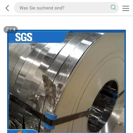
2
/
4