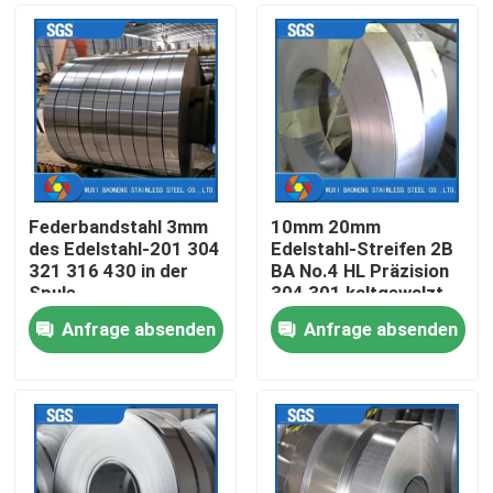
Federbandstahl 3mm
10mm 20mm
des Edelstahl-201 304
Edelstahl-Streifen 2B
321 316 430 in der
BA No.4 HL Präzision
Spule
304 301 kaltgewalzt
Anfrage absenden
Anfrage absenden
Nach Hause
Über uns
Kontakte