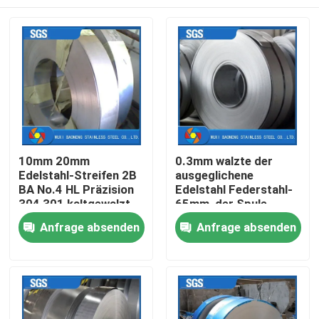
10mm 20mm
0.3mm walzte der
Edelstahl-Streifen 2B
ausgeglichene
BA No.4 HL Präzision
Edelstahl Federstahl-
304 301 kaltgewalzt
65mm, der Spule
aufschlitzt,
Nach Hause
Anfrage absenden
Anfrage absenden
galvanisiertes
Stahlband kalt
Über uns
Kontakte