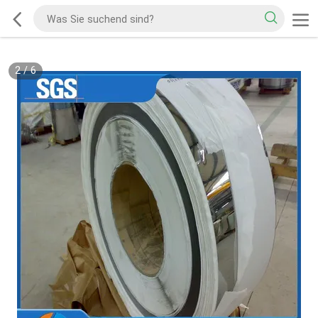
2
/
6