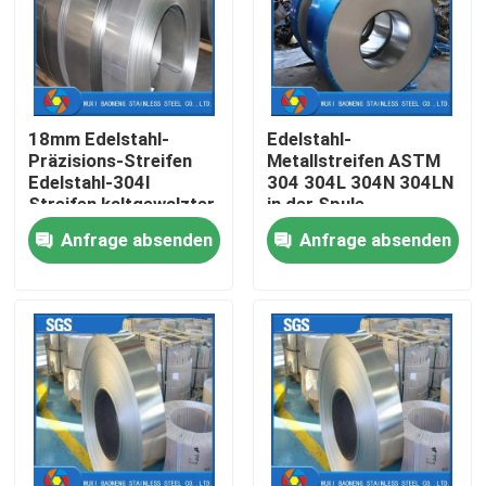
Produkte
Videos
18mm Edelstahl-
Edelstahl-
Präzisions-Streifen
Metallstreifen ASTM
Edelstahl-304l
304 304L 304N 304LN
Edelstahl-Metallherstellung
Streifen kaltgewalzter
in der Spule
in der Spule
Anfrage absenden
Anfrage absenden
Edelstahlblech-Metall
Edelstahlspule
Edelstahl-nahtloses Rohr
Edelstahl geschweißtes Rohr